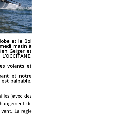
lobe et le Bol
samedi matin à
ien Geiger et
6 L’OCCITANE,
es volants et
eant et notre
 est palpable,
illes )avec des
t changement de
 vent…La règle