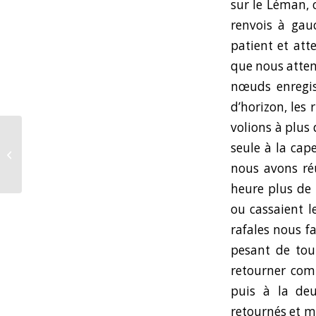
sur le Léman, c
renvois à gauc
patient et att
que nous attend
nœuds enregis
d’horizon, les 
volions à plus
L’Occitane prend la
seule à la cap
mer pour la beauté de
nous avons réu
la nature !
heure plus de
ou cassaient l
rafales nous fa
pesant de tou
retourner comm
puis à la deu
retournés et 