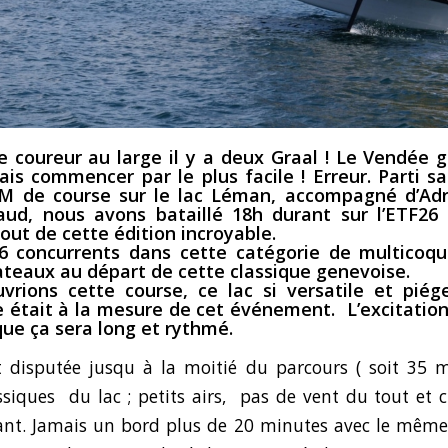
e coureur au large il y a deux Graal ! Le Vendée g
sais commencer par le plus facile ! Erreur. Parti 
M de course sur le lac Léman, accompagné d’Adr
aud, nous avons bataillé 18h durant sur l’ETF2
out de cette édition incroyable.
6 concurrents dans cette catégorie de multicoqu
ateaux au départ de cette classique genevoise.
vrions cette course, ce lac si versatile et piég
était à la mesure de cet événement. L’excitation
ue ça sera long et rythmé.
t disputée jusqu à la moitié du parcours ( soit 35 m
ssiques du lac ; petits airs, pas de vent du tout e
ant. Jamais un bord plus de 20 minutes avec le même