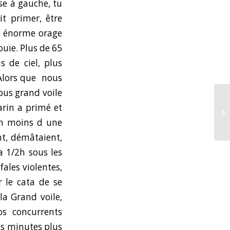
sse à gauche, tu
it primer, être
 l énorme orage
ouïe. Plus de 65
 de ciel, plus
. Alors que nous
ous grand voile
arin a primé et
 En moins d une
t, démâtaient,
a 1/2h sous les
fales violentes,
 le cata de se
la Grand voile,
os concurrents
s minutes plus