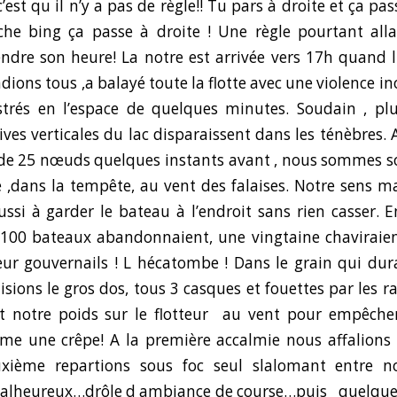
’est qu il n’y a pas de règle!! Tu pars à droite et ça pa
he bing ça passe à droite ! Une règle pourtant alla
endre son heure! La notre est arrivée vers 17h quand
ions tous ,a balayé toute la flotte avec une violence in
trés en l’espace de quelques minutes. Soudain , plus
rives verticales du lac disparaissent dans les ténèbres
 de 25 nœuds quelques instants avant , nous sommes s
e ,dans la tempête, au vent des falaises. Notre sens m
ssi à garder le bateau à l’endroit sans rien casser.
 100 bateaux abandonnaient, une vingtaine chaviraien
eur gouvernails ! L hécatombe ! Dans le grain qui dur
isions le gros dos, tous 3 casques et fouettes par les ra
t notre poids sur le flotteur au vent pour empêcher
e une crêpe! A la première accalmie nous affalions 
xième repartions sous foc seul slalomant entre n
malheureux…drôle d ambiance de course…puis quelque