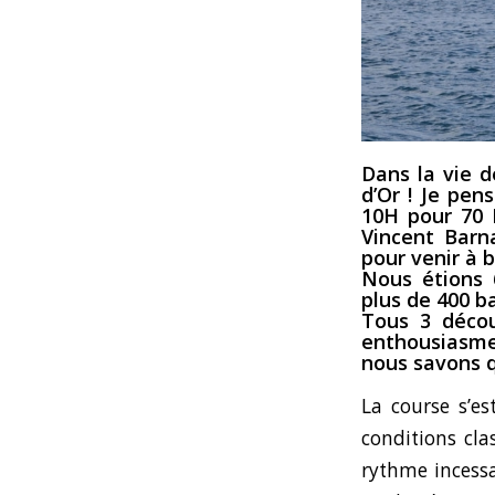
Dans la vie d
d’Or ! Je pen
10H pour 70 
Vincent Barn
pour venir à b
Nous étions 
plus de 400 b
Tous 3 décou
enthousiasme 
nous savons q
La course s’es
conditions cla
rythme incess