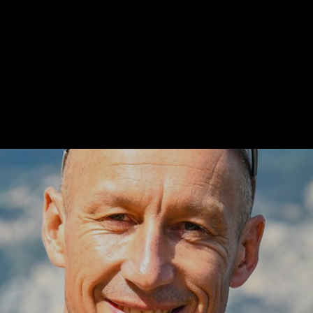
DU MINI AU VENDÉE GLOBE…
trois garçons, Armel est un Nantais pur jus, même si son port d’a