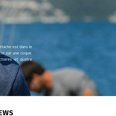
tte sur une coque.
ctoires et quatre
NEWS
Armel et Les P’tits Doudous en