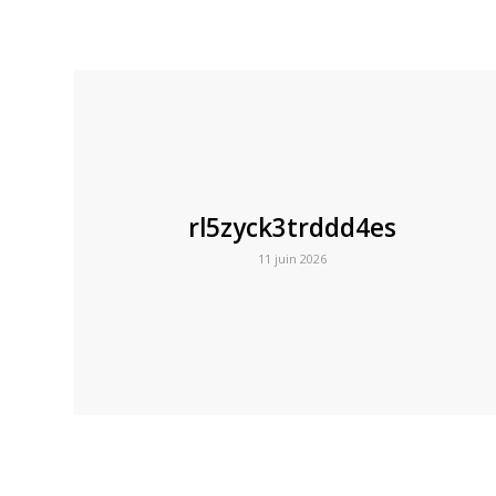
rl5zyck3trddd4es
11 juin 2026