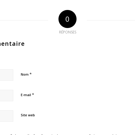
0
RÉPONSES
entaire
*
Nom
*
E-mail
Site web