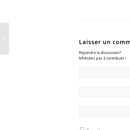
GEODIS toutes voiles dehors dans
le bassin de Saint-Nazaire…. Vous
Laisser un comm
ne rêvez...
Rejoindre la discussion?
N’hésitez pas à contribuer !