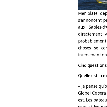
Mer plate, dép
s’annoncent p
aux Sables-d
directement v
probablement u
choses se cor
intervenant da
Cinq questions
Quelle est la 
« Je pense qu’
Globe ! Ce sera
est. Les batea
vent et les n