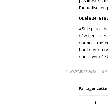
pas linéaire du 
l’actualiser en
Quelle sera ta 
« Si je peux ch
dévoiler ici e
données météo 
boulot et du ry
que le Vendée 
/
6 NOVEMBRE 2020
0 
Partager cette 