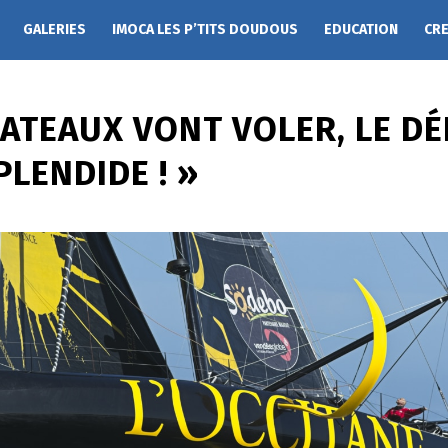
GALERIES
IMOCA LES P’TITS DOUDOUS
EDUCATION
CR
BATEAUX VONT VOLER, LE D
PLENDIDE ! »