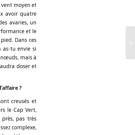
de vent moyen et
ux avoir quatre
des avaries, un
erformance et le
e pied. Dans ces
 as-tu envie si
5 nœuds, mais à
faudra doser et
’affaire ?
sont creusés et
ers le Cap Vert,
 près, pas très
assez complexe,