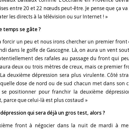
ises entre 20 et 22 nœuds peut-être. Je pense que ça va 
ater les directs à la télévision ou sur Internet ! »
le temps se gâte ?
a forcir un peu et nous irons chercher un premier front
di dans le golfe de Gascogne. Là, on aura un vent sou
tentiellement des rafales au passage du front qui pe
 aura deux ou trois mètres de creux, mais ce premier fr
La deuxième dépression sera plus virulente. Côté strat
 quelle dose de nord ou de sud chacun met dans son ca
e se positionner pour franchir la deuxième dépressio
 parce que celui-là est plus costaud »
épression qui sera déjà un gros test, alors ?
xième front à négocier dans la nuit de mardi à mer