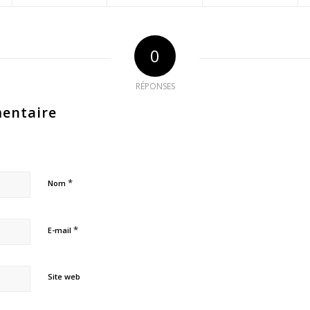
0
RÉPONSES
entaire
*
Nom
*
E-mail
Site web