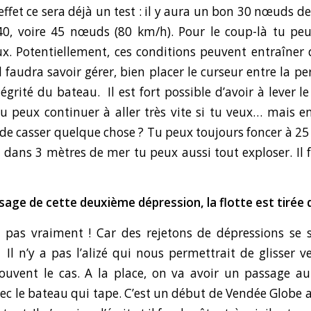
 effet ce sera déjà un test : il y aura un bon 30 nœuds 
40, voire 45 nœuds (80 km/h). Pour le coup-là tu pe
x. Potentiellement, ces conditions peuvent entraîner 
l faudra savoir gérer, bien placer le curseur entre la p
tégrité du bateau. Il est fort possible d’avoir à lever l
tu peux continuer à aller très vite si tu veux… mais en
e de casser quelque chose ? Tu peux toujours foncer à 2
là dans 3 mètres de mer tu peux aussi tout exploser. Il 
sage de cette deuxième dépression, la flotte est tirée d
 pas vraiment ! Car des rejetons de dépressions se 
. Il n’y a pas l’alizé qui nous permettrait de glisser v
uvent le cas. A la place, on va avoir un passage au
vec le bateau qui tape. C’est un début de Vendée Globe 