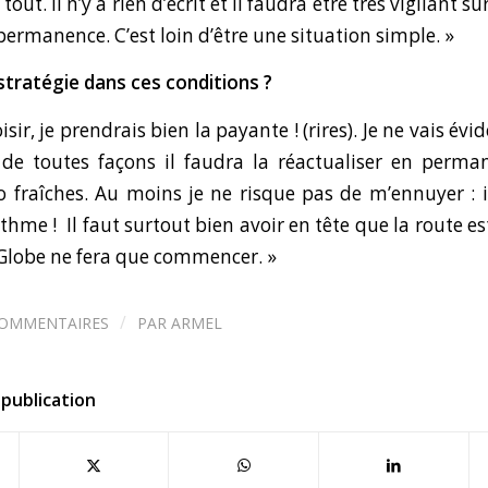
tout. Il n’y a rien d’écrit et il faudra être très vigilant 
 permanence. C’est loin d’être une situation simple. »
stratégie dans ces conditions ?
oisir, je prendrais bien la payante ! (rires). Je ne vais é
t de toutes façons il faudra la réactualiser en perm
fraîches. Au moins je ne risque pas de m’ennuyer : i
thme ! Il faut surtout bien avoir en tête que la route es
Globe ne fera que commencer. »
/
COMMENTAIRES
PAR
ARMEL
publication