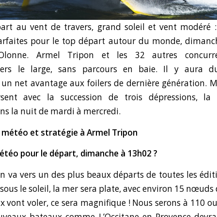
art au vent de travers, grand soleil et vent modéré :
arfaites pour le top départ autour du monde, diman
’Olonne. Armel Tripon et les 32 autres concurre
ers le large, sans parcours en baie. Il y aura d
n net avantage aux foilers de dernière génération. Ma
sent avec la succession de trois dépressions, la 
ns la nuit de mardi à mercredi.
 météo et stratégie à Armel Tripon
météo pour le départ, dimanche à 13h02 ?
on va vers un des plus beaux départs de toutes les édi
 sous le soleil, la mer sera plate, avec environ 15 nœuds
ux vont voler, ce sera magnifique ! Nous serons à 110 o
ouveaux bateaux comme L’Occitane en Provence devraie