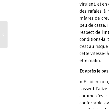
virulent, et en
des rafales à 
mètres de creu
peu de casse. I
Huit jours avant le
respect de l’in
départ, Armel Tripon
raconte son
conditions-là 
confinement aux
c’est au risqu
Sables...
cette vitesse-
être malin.
Et après le pas
« Et bien non,
cassent l’alizé
comme c’est so
confortable, a