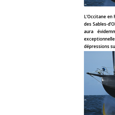
L’Occitane en 
des Sables-d’O
aura évidem
exceptionnel
dépressions suc