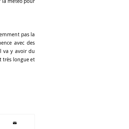
sur la météo pour
videmment pas la
anence avec des
l va y avoir du
t très longue et