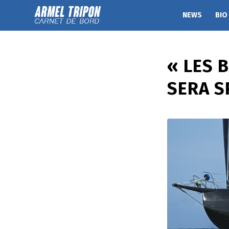
NEWS
BIO
« LES 
SERA S