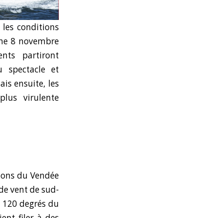
 les conditions
che 8 novembre
nts partiront
u spectacle et
is ensuite, les
plus virulente
tions du Vendée
 de vent de sud-
u 120 degrés du
nt filer à des