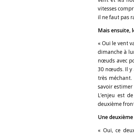
vitesses compr
il ne faut pas r
Mais ensuite, 
« Oui le vent v
dimanche à lun
nœuds avec po
30 nœuds. Il y
très méchant. 
savoir estimer
L’enjeu est d
deuxième front,
Une deuxième d
« Oui, ce deu