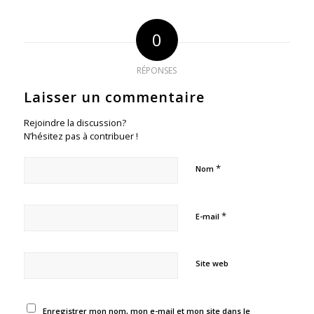
0
RÉPONSES
Laisser un commentaire
Rejoindre la discussion?
N’hésitez pas à contribuer !
*
Nom
*
E-mail
Site web
Enregistrer mon nom, mon e-mail et mon site dans le