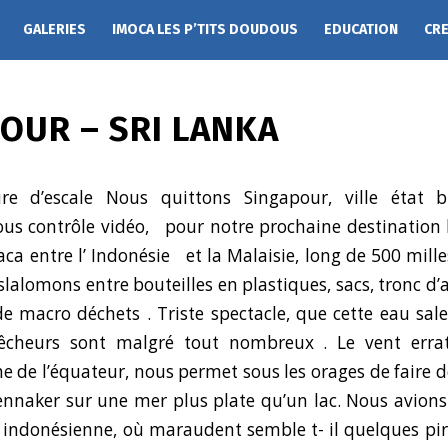
GALERIES
IMOCA LES P’TITS DOUDOUS
EDUCATION
CR
OUR – SRI LANKA
re d’escale Nous quittons Singapour, ville état b
us contrôle vidéo, pour notre prochaine destination l
aca entre l’ Indonésie et la Malaisie, long de 500 mille
slalomons entre bouteilles en plastiques, sacs, tronc d’
de macro déchets . Triste spectacle, que cette eau sale
pêcheurs sont malgré tout nombreux . Le vent erra
he de l’équateur, nous permet sous les orages de faire d
nnaker sur une mer plus plate qu’un lac. Nous avions
te indonésienne, où maraudent semble t- il quelques pi