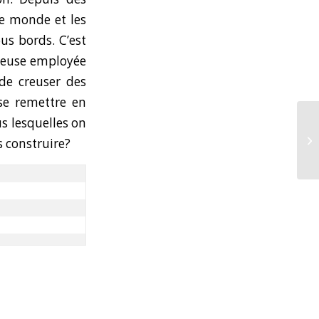
re monde et les
ous bords. C’est
queuse employée
 de creuser des
 se remettre en
s lesquelles on
CA
s construire?