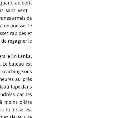
 quand au petit
ons sans vent,
ommes armés de
st de pousser le
ssez rapides et
t de regagner le
rs le Sri Lanka.
. Le bateau est
u reaching sous
 heures au près
ateau tape dans
endrées par les
à moins d’être
s la brise est
t et alerte, une