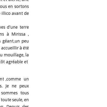
nous en sortons
 illico avant de
ves d’une terre
ns à Mirissa ,
s géant,un peu
ccueillir à été
au mouillage, la
utôt agréable et
ment ,comme un
s. Je ne peux
s sommes tous
 toute seule, en
on. Depuis des