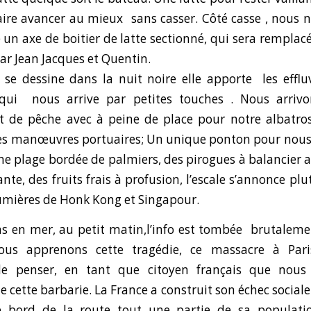
faire avancer au mieux sans casser. Côté casse , nous 
 un axe de boitier de latte sectionné, qui sera remplacé
ar Jean Jacques et Quentin.
se dessine dans la nuit noire elle apporte les efflu
qui nous arrive par petites touches . Nous arrivo
t de pêche avec à peine de place pour notre albatro
s manœuvres portuaires; Un unique ponton pour nous a
une plage bordée de palmiers, des pirogues à balancier 
te, des fruits frais à profusion, l’escale s’annonce pl
umières de Honk Kong et Singapour.
ons en mer, au petit matin,l’info est tombée brutale
ous apprenons cette tragédie, ce massacre à Pari
e penser, en tant que citoyen français que nou
 cette barbarie. La France a construit son échec sociale
le bord de la route tout une partie de sa populati