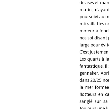
devises et mar
matin, n’ayan
poursuivi au 
mitraillettes n
moteur à fond 
nos soi disant 
large pour évit
C’est justement
Les quarts à l
fantastique, i
gennaker. Aprè
dans 20/25 nœu
la mer formée 
flotteurs en 
sanglé sur sa
toujours une lu