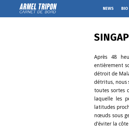
NEWS
BIO
SINGAP
Après 48 heu
entièrement so
détroit de Mal
détritus, nous 
toutes sortes 
laquelle les 
latitudes proc
nœuds sous ge
d’éviter la cô