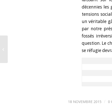
décennies les 
tensions social
un véritable g
par notre prés
fossés irréver
question. Le c
Honk Kong – Mumbai by Singapour
se réfugie devr
/
18 NOVEMBRE 2015
0