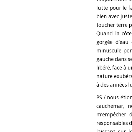
lutte pour le 
bien avec juste
toucher terre p
Quand la côte 
gorgée d’eau 
minuscule por
gauche dans se
libéré, face à 
nature exubéran
à des années l
PS / nous éti
cauchemar, n
m’empêcher d
responsables de
laissant sur 