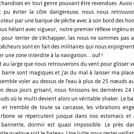
chandises en tout genre pouvant être revendues. Aussi
t pu éviter la côte dangereuse, nous nous retrouv
moteur par une barque de pêche avec à son bord des h
ous hélant avec vigueur, notre premier réflexe ingénu e
pour tenter de s’échapper, las nous ne sommes pas a
pêcheurs sont en fait des militaires qui nous enjoignen
er une zone interdite à la navigation… ouf !
 au large que nous retrouverons du vent pour glisser ve
a barre sont magiques et j’ai du mal à laisser ma place
l semble voler au dessus de l’eau à plus de 25 nœuds a
s deux jours grisant, nous finissons les dernières 24
ds où le multi devient alors un véritable shaker. Le b
et tremble de toute sa carcasse, les vibrations eng
carbone se répercutent jusque dans nos estomacs et 
 bannette, dormir est quasi impossible. Le près dan
tte quelque soit le bateau. Une lutte pour rester vaillan